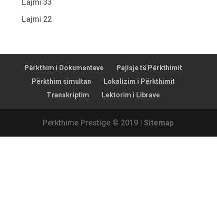
Lajmi 33
Lajmi 22
Përkthim i Dokumenteve
Pajisje të Përkthimit
Përkthim simultan
Lokalizim i Përkthimit
Transkriptim
Lektorim i Librave
Perkthime Prestige © 2019 |
Sitemap