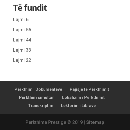
Të fundit
Lajmi 6
Lajmi 55
Lajmi 44
Lajmi 33
Lajmi 22
Përkthim i Dokumenteve
Pajisje të Përkthimit
Përkthim simultan
Lokalizim i Përkthimit
Transkriptim
Lektorim i Librave
Perkthime Prestige © 2019 |
Sitemap