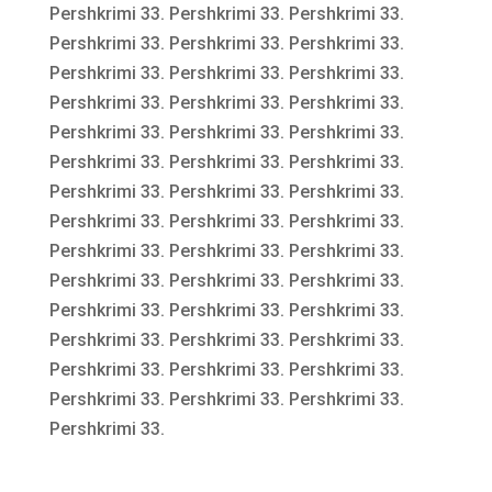
Pershkrimi 33. Pershkrimi 33. Pershkrimi 33.
Pershkrimi 33. Pershkrimi 33. Pershkrimi 33.
Pershkrimi 33. Pershkrimi 33. Pershkrimi 33.
Pershkrimi 33. Pershkrimi 33. Pershkrimi 33.
Pershkrimi 33. Pershkrimi 33. Pershkrimi 33.
Pershkrimi 33. Pershkrimi 33. Pershkrimi 33.
Pershkrimi 33. Pershkrimi 33. Pershkrimi 33.
Pershkrimi 33. Pershkrimi 33. Pershkrimi 33.
Pershkrimi 33. Pershkrimi 33. Pershkrimi 33.
Pershkrimi 33. Pershkrimi 33. Pershkrimi 33.
Pershkrimi 33. Pershkrimi 33. Pershkrimi 33.
Pershkrimi 33. Pershkrimi 33. Pershkrimi 33.
Pershkrimi 33. Pershkrimi 33. Pershkrimi 33.
Pershkrimi 33. Pershkrimi 33. Pershkrimi 33.
Pershkrimi 33.