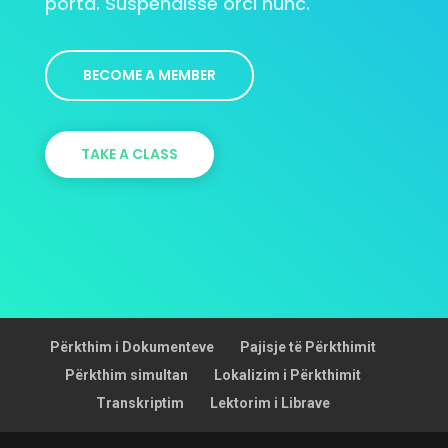
porta. Suspendisse orci nunc.
BECOME A MEMBER
TAKE A CLASS
Përkthim i Dokumenteve
Pajisje të Përkthimit
Përkthim simultan
Lokalizim i Përkthimit
Transkriptim
Lektorim i Librave