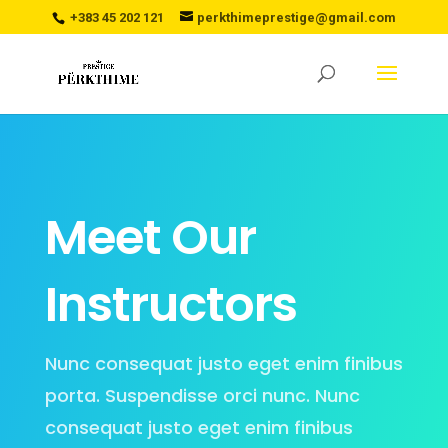
+383 45 202 121
perkthimeprestige@gmail.com
Meet Our
Instructors
Nunc consequat justo eget enim finibus
porta. Suspendisse orci nunc. Nunc
consequat justo eget enim finibus