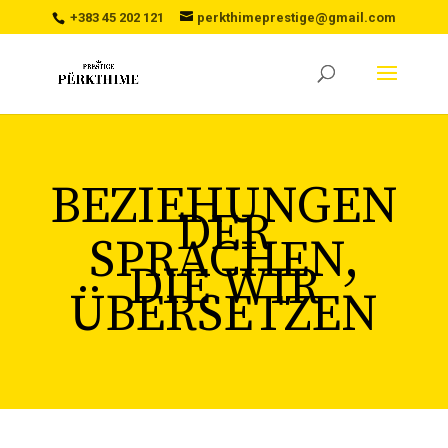
+383 45 202 121
perkthimeprestige@gmail.com
BEZIEHUNGEN
DER
SPRACHEN,
DIE WIR
ÜBERSETZEN