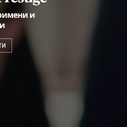
римени и
ци
ТИ