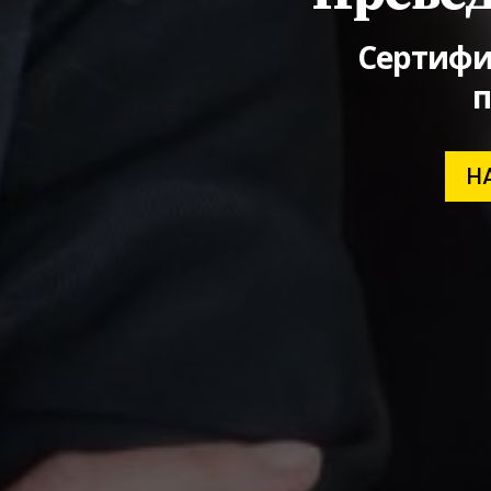
Сертифи
п
Н