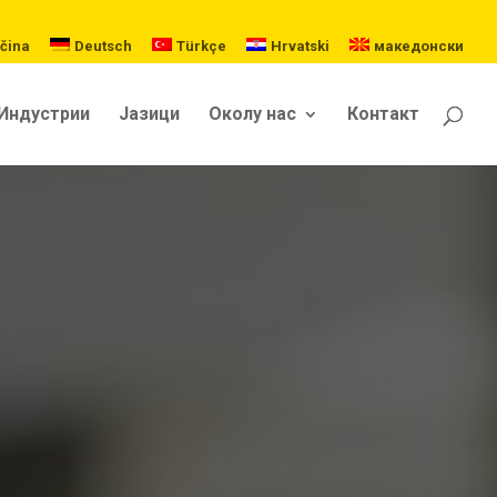
čina
Deutsch
Türkçe
Hrvatski
македонски
Индустрии
Јазици
Околу нас
Контакт