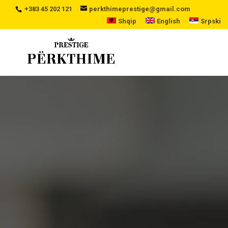
+383 45 202 121
perkthimeprestige@gmail.com
Shqip
English
Srpski